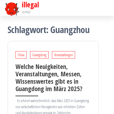
illegal
central
Schlagwort:
Guangzhou
China
Guangdong
Veranstaltungen
Welche Neuigkeiten,
Veranstaltungen, Messen,
Wissenswertes gibt es in
Guangdong im März 2025?
Es scheint wahrscheinlich, dass März 2025 in Guangdong
von wirtschaftlichen Neuigkeiten wie erhöhten Zöllen
und Haushaltsplänen geprägt ist. Zahlreiche