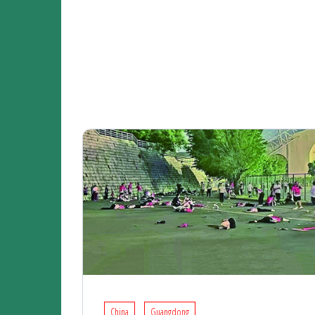
China
Guangdong