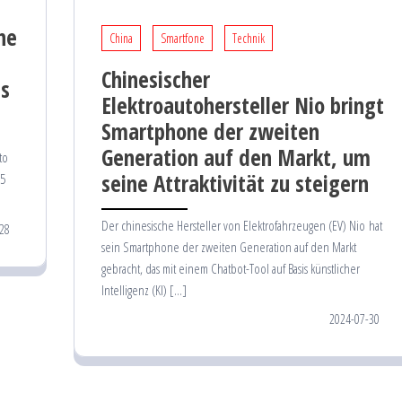
ne
China
Smartfone
Technik
Chinesischer
ss
Elektroautohersteller Nio bringt
Smartphone der zweiten
Generation auf den Markt, um
to
seine Attraktivität zu steigern
35
Der chinesische Hersteller von Elektrofahrzeugen (EV) Nio hat
28
sein Smartphone der zweiten Generation auf den Markt
gebracht, das mit einem Chatbot-Tool auf Basis künstlicher
Intelligenz (KI) […]
2024-07-30