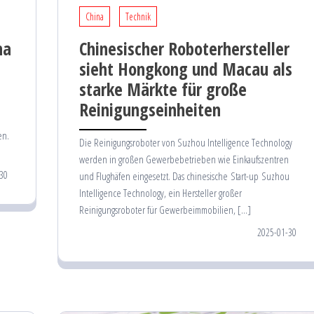
China
Technik
na
Chinesischer Roboterhersteller
sieht Hongkong und Macau als
starke Märkte für große
e
Reinigungseinheiten
en.
Die Reinigungsroboter von Suzhou Intelligence Technology
werden in großen Gewerbebetrieben wie Einkaufszentren
30
und Flughäfen eingesetzt. Das chinesische Start-up Suzhou
Intelligence Technology, ein Hersteller großer
Reinigungsroboter für Gewerbeimmobilien, […]
2025-01-30