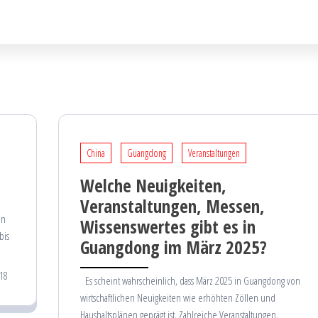
China
Guangdong
Veranstaltungen
Welche Neuigkeiten,
Veranstaltungen, Messen,
on
Wissenswertes gibt es in
bis
Guangdong im März 2025?
18
Es scheint wahrscheinlich, dass März 2025 in Guangdong von
wirtschaftlichen Neuigkeiten wie erhöhten Zöllen und
Haushaltsplänen geprägt ist. Zahlreiche Veranstaltungen,